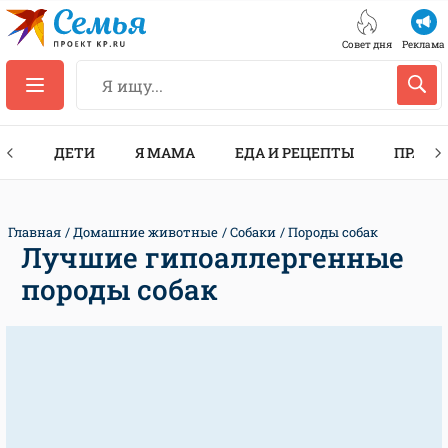
Совет дня
Реклама
ТЫ
ДЕТИ
Я МАМА
ЕДА И РЕЦЕПТЫ
ПРАЗД
Главная
Домашние животные
Собаки
Породы собак
Лучшие гипоаллергенные
породы собак