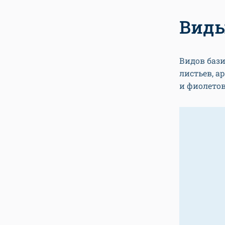
Виды
Видов бази
листьев, а
и фиолето