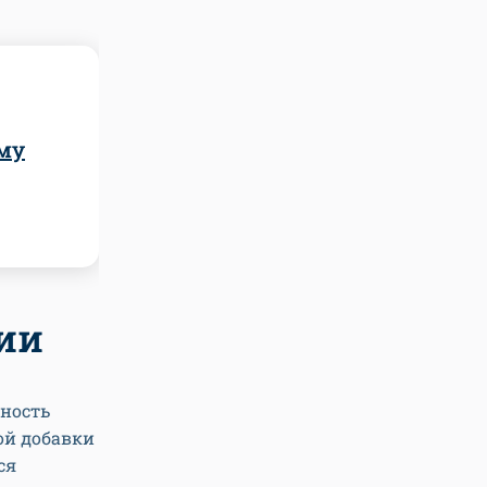
ому
ии
яность
ой добавки
ся