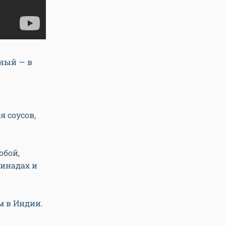
еный — в
я соусов,
обой,
инадах и
м в Индии.