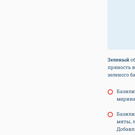
Зеленый
об
пряность 
зеленого б
Базили
марина
Базили
мяты, 
Добавл