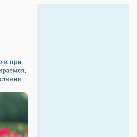
д
о и при
ираемся,
астение