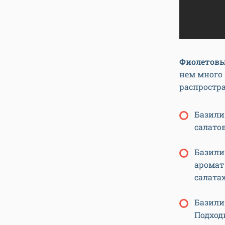
Фиолетовы
нем много 
распростр
Базилик
салато
Базили
аромат
салатах
Базили
Подход