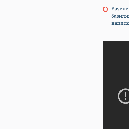
Базили
базилик
напитк