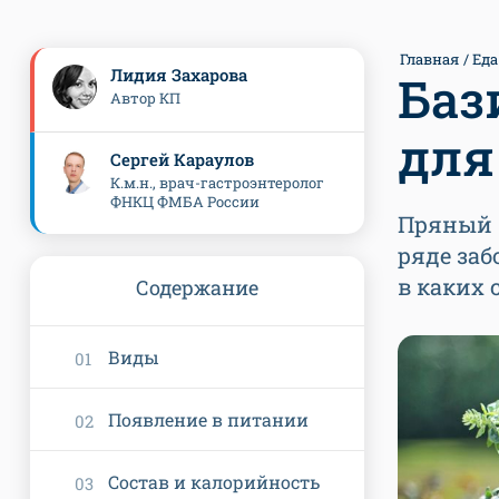
Главная
Еда
Лидия Захарова
Баз
Автор КП
для
Сергей Караулов
К.м.н., врач-гастроэнтеролог
ФНКЦ ФМБА России
Пряный б
ряде заб
в каких 
Содержание
Виды
Появление в питании
Состав и калорийность