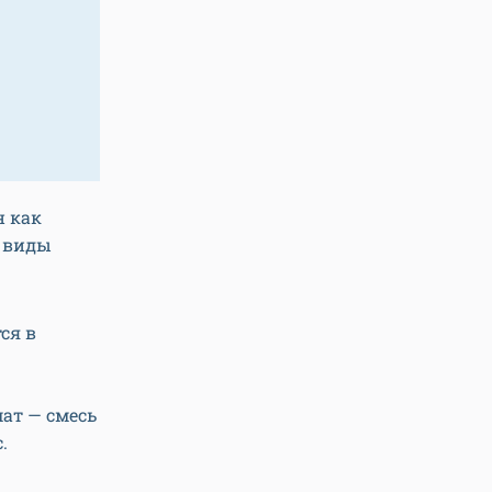
н как
я виды
ся в
ат — смесь
.