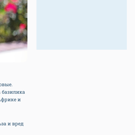
овые.
а базилика
Африке и
за и вред