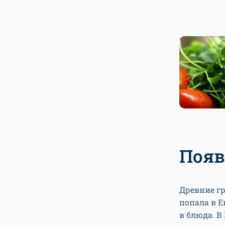
Появ
Древние гр
попала в Е
в блюда. В