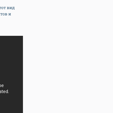
тот вид
атов и