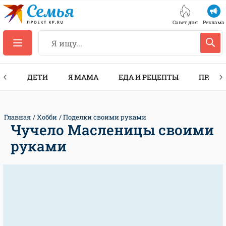
Совет дня
Реклама
ТЫ
ДЕТИ
Я МАМА
ЕДА И РЕЦЕПТЫ
ПРАЗД
Главная
Хобби
Поделки своими руками
Чучело Масленицы своими
руками