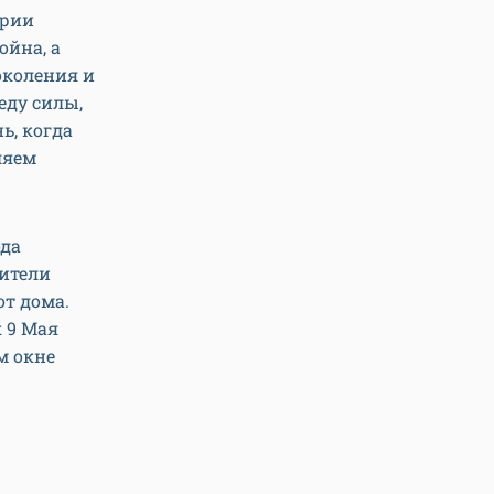
ории
ойна, а
околения и
еду силы,
ь, когда
ляем
ода
ители
от дома.
 9 Мая
м окне