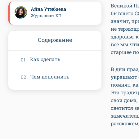
Великой По
Айна Утибаева
бывшего СС
Журналист КП
значит, п
не теряющи
здоровье, 
Содержание
все мы чти
старшее по
Как сделать
В дни праз
Чем дополнить
украшают 
помнят, ка
Эта традиц
свои дома,
светится з
замечател
расскажем,