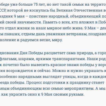
беде уже больше 75 лет, но нет такой семьи на террит
СР, которой не коснулась бы Великая Отечественная в
раздник 9 мая – поистине народный, объединяющий п
й своей значимости. Память о всех, кто вложил в Поб
кто отдал жизни за наше мирное небо жива. 9 Мая – ден
м павших, отдаем дань уважения ветеранам, поздрав
коление и радуемся весне, миру.
днования Дня Победы расцветает сама природа, а гор
флагами, шарами, яркими транспарантами. Наши род
к почетно было вывесить красное знамя победы у вор
ия возрождается и сейчас. Можно и нужно украшать к
 особенно нарядными выглядят улицы, когда в каждо
везда победы. Процесс подготовки к празднику станет
ьным объединяющим всю семью мероприятием. А мы
 как украсить окно к 9 Мая своими руками.