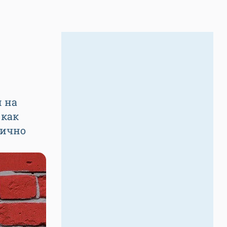
 на
 как
нично