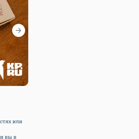
Фото: Светлана Ма
остях или
и вы в