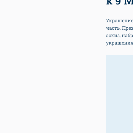
к 9 
Украшение 
часть. Пре
эскиз, наб
украшения