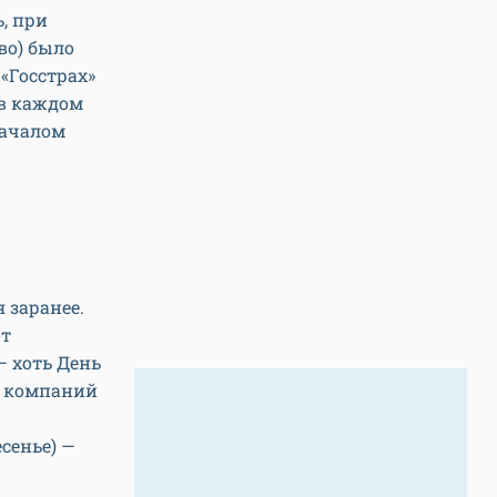
, при
во) было
«Госстрах»
 в каждом
началом
 заранее.
от
 хоть День
х компаний
сенье) —