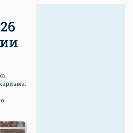
26
ции
ка
 харизма.
го