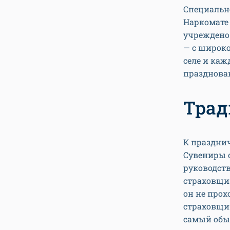
Специально
Наркомате
учреждено 
— с широко
селе и каж
празднова
Трад
К празднич
Сувениры о
руководст
страховщик
он не про
страховщик
самый обы