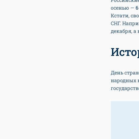
осенью —
6
Кстати, св
СНГ. Напри
декабря, а
Исто
День страх
народных к
государст