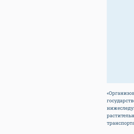
«Организова
государств
нижеследу
растительн
транспорта