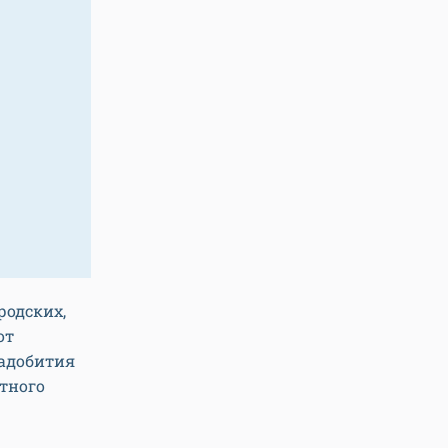
ородских,
от
радобития
утного