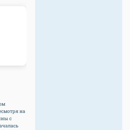
ом
несмотря на
сны с
началась