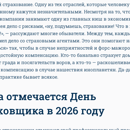
 страхование. Одну из тех отраслей, которые человеку
нному кажутся незначительными. Несмотря на то, чт
 компании занимают одну из главных ниш в экономи
ея дело с рисками, «ну, подумаешь, страхование! Что в
!», — рассуждают многие обыватели. Между тем, кажды
ел дело со страховыми агентами. Это они помогают 
ся» так, чтобы в случае неприятностей и форс-мажор
остойную компенсацию. Кто-то банально страхует до
града и посягательств воров, а кто-то — раскошеливае
 компенсацию в случае нашествия инопланетян. Да-да
практике бывает всякое.
а отмечается День
ховщика в 2026 году
е страховщики отмечают свой профессиональный пра