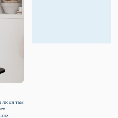
д ли он там
это
вших