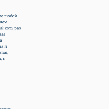
о
ке любой
 нем
й хоть раз
нам
ов
ма и
тся,
, в
здник