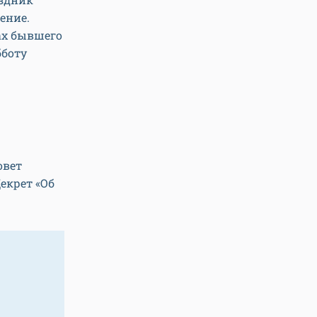
ение.
ах бывшего
бботу
овет
екрет «Об