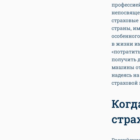
профессией
непосвяще
страховые
страны, им
особенного
в жизни им
«потратить
получить д
машины от 
надеясь на
страховой 
Когд
стра
Российски