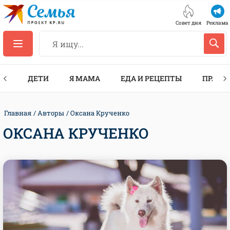
Совет дня
Реклама
ТЫ
ДЕТИ
Я МАМА
ЕДА И РЕЦЕПТЫ
ПРАЗД
Главная
Авторы
Оксана Крученко
ОКСАНА КРУЧЕНКО