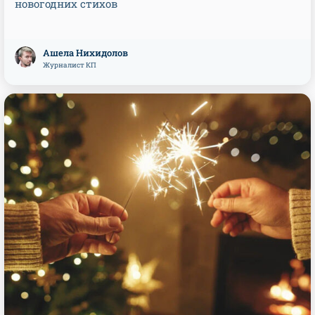
новогодних стихов
Ашела Нихидолов
Журналист КП