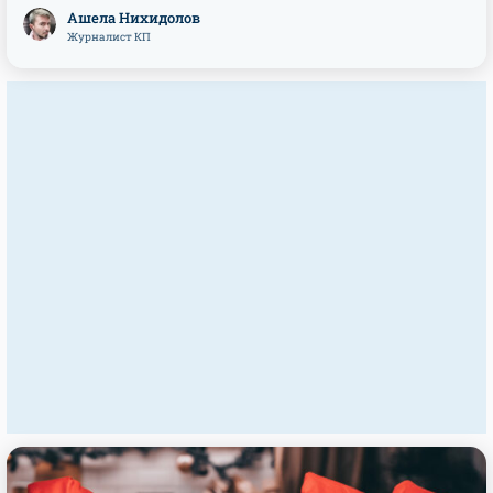
Ашела Нихидолов
Журналист КП