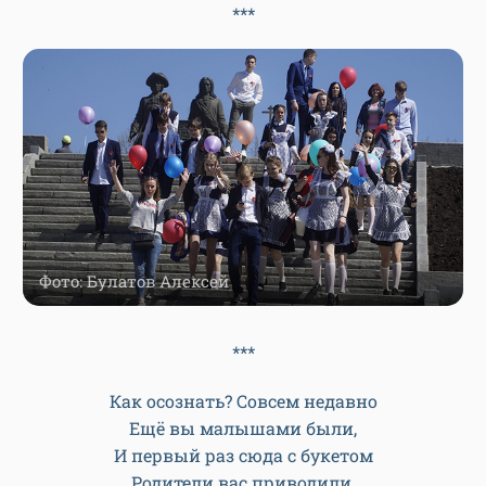
На жизненный урок.
Звучит повсюду: с праздником!
Кричат: гип-гип ура!
Идут ребята разные
Со школьного двора.
Для нас уже, наверное,
Проложена стезя.
Пойдем дорогой верною,
Товарищи-друзья!
***