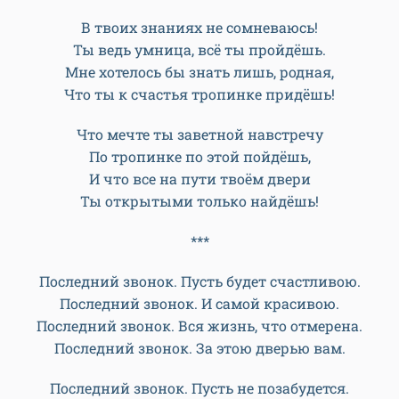
***
Ты стоишь в лучах тёплого солнца
На старом школьном дворе,
А я вижу сквозь время в оконце
Тебя маленькой здесь, в сентябре!
Как же быстро время промчалось!
Не успели мы даже понять.
А теперь – выпускница, большая,
Пора колледж иль вуз выбирать!
В твоих знаниях не сомневаюсь!
Ты ведь умница, всё ты пройдёшь.
Мне хотелось бы знать лишь, родная,
Что ты к счастья тропинке придёшь!
Что мечте ты заветной навстречу