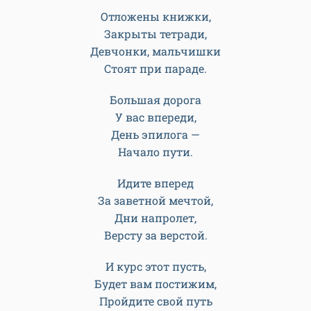
Возвести на всю страну
О конце учебы!
Чтобы в звоне утонуть,
Громко было чтобы!
Дорогой, любимый класс,
Парни и девчата,
День торжественный у вас.
С праздником, ребята!
***
Отложены книжки,
Закрыты тетради,
Девчонки, мальчишки
Стоят при параде.
Большая дорога