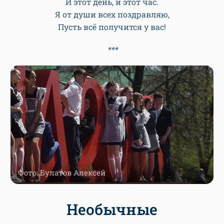
Солнце светило также ярко.
Звонок – тревожен для души.
И слёзы радости и грусти
Сами собой из глаз всё шли.
Ну а сейчас всё это – память.
Но память – света и добра.
Я, дорогие, вам желаю,
Чтобы для вас такой была!
Такой же памятью остались
И этот день, и этот час.
Я от души всех поздравляю,
Пусть всё получится у вас!
***