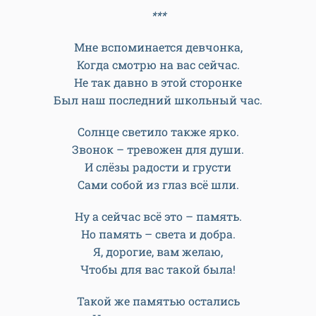
Последний звонок. Что будет, не знаем.
Со школой прощаемся мы навсегда.
Но в памяти нашей пусть дни и недели,
Все те, что в стенах мы родных провели,
Останутся. Здесь ведь и в зной, и в метели
Счастливого детства прошли наши дни.
Спасибо вам! Каждый пусть мой одноклассник
Себя в этой жизни, конечно, найдёт.
И этот, с грустинкой малою праздник,
Нас через года вновь сюда позовёт!
***
Мне вспоминается девчонка,
Когда смотрю на вас сейчас.
Не так давно в этой сторонке
Был наш последний школьный час.