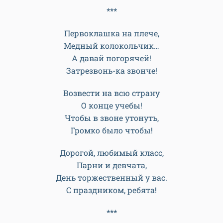
Звенит звонок, печалится…
А ну, не горевать!
Еще мы повстречаемся,
Увидимся опять!
***
Первоклашка на плече,
Медный колокольчик…
А давай погорячей!
Затрезвонь-ка звонче!