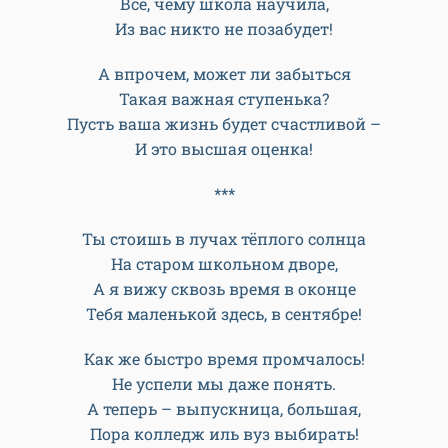
Что на пороге вы стоите
Больших сюжетов и событий,
И что уже не совершите
За школьной партою открытий!
И что уже на перемене
Вы школьный двор не обойдёте,
И что звонок сейчас – последний.
Он прозвенит – и вы уйдёте!
И вы уйдёте в жизнь большую.
Пусть интересной она будет!
Всё, чему школа научила,
Из вас никто не позабудет!
А впрочем, может ли забыться
Такая важная ступенька?
Пусть ваша жизнь будет счастливой –
И это высшая оценка!