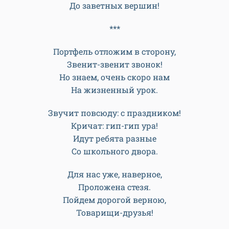
У вас впереди,
День эпилога —
Начало пути.
Идите вперед
За заветной мечтой,
Дни напролет,
Версту за верстой.
И курс этот пусть,
Будет вам постижим,
Пройдите свой путь
До заветных вершин!
***
Портфель отложим в сторону,
Звенит-звенит звонок!
Но знаем, очень скоро нам