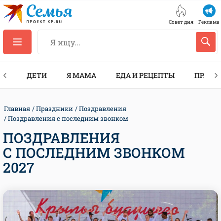
Совет дня
Реклама
ТЫ
ДЕТИ
Я МАМА
ЕДА И РЕЦЕПТЫ
ПРАЗД
Главная
Праздники
Поздравления
Поздравления с последним звонком
ПОЗДРАВЛЕНИЯ
С ПОСЛЕДНИМ ЗВОНКОМ
2027