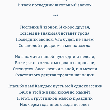
Последний звонок. Успеха, признания.
Последний звонок. В жизни вам – процветания!
***
Школьный путь твой подходит к концу.
Я желаю тебе лишь побед.
Жить по светлому образцу,
И не знать ни предательств, ни бед.
Я желаю успехов в пути,
Жизнь даёт пусть лишь добрый урок.
А сейчас вспомни всё, не спеши.
В твой последний школьный звонок!
***
Последний звонок. И скоро другая,
Совсем не знакомая встанет тропа.