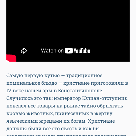
Самую первую кутью — традиционное
поминальное блюдо — христиане приготовили в
IV веке нашей эры в Константинополе.
Случилось это так: император Юлиан-отступник
повелел все товары на рынке тайно обрызгать
кровью животных, принесенных в жертву
языческими жрецами их богам. Христиане
должны были все это съесть и как бы
оскверниться через эту пищу: дело происходило