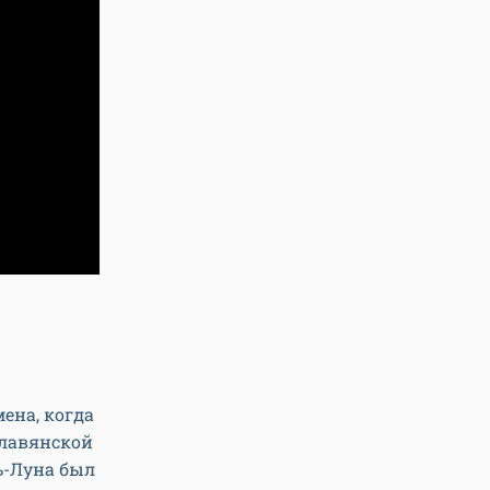
ена, когда
славянской
ь-Луна был