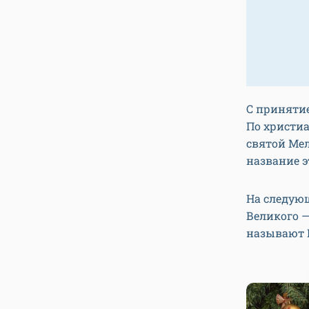
С принятие
По христи
святой Мел
название э
На следующ
Великого —
называют 