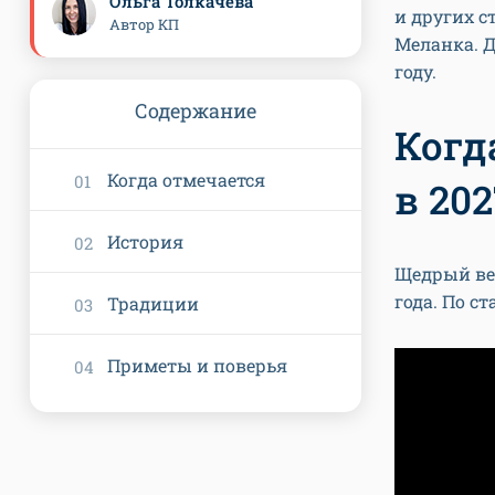
Ольга Толкачева
и других с
Автор КП
Меланка. Д
году.
Содержание
Когд
Когда отмечается
в 202
История
Щедрый ве
года. По с
Традиции
Приметы и поверья