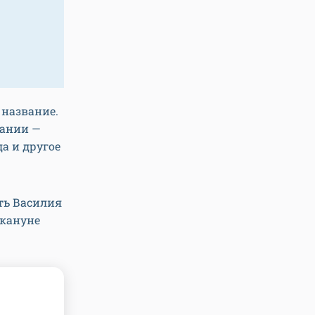
 название.
лании —
а и другое
ть Василия
акануне