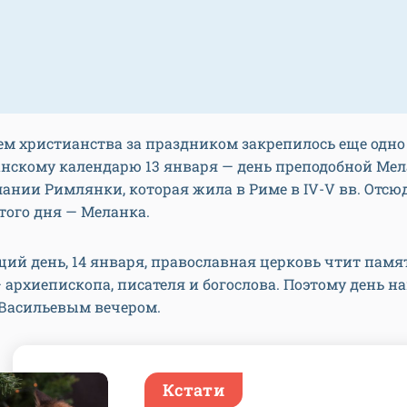
м христианства за праздником закрепилось еще одно
анскому календарю 13 января — день преподобной Ме
ании Римлянки, которая жила в Риме в IV-V вв. Отсюд
того дня — Меланка.
ий день, 14 января, православная церковь чтит памя
 архиепископа, писателя и богослова. Поэтому день н
Васильевым вечером.
Кстати