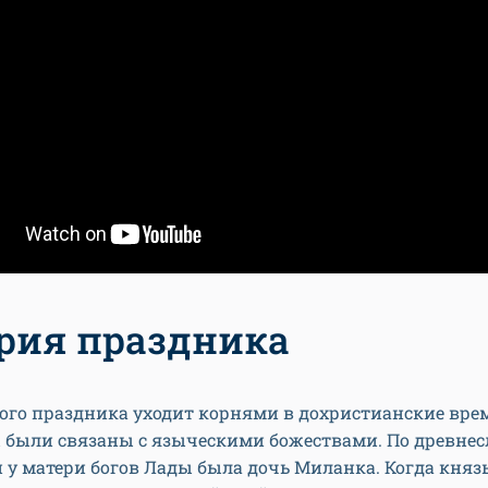
рия праздника
ого праздника уходит корнями в дохристианские врем
ы были связаны с языческими божествами. По древне
у матери богов Лады была дочь Миланка. Когда княз