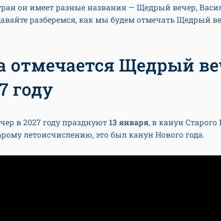
тран он имеет разные названия — Щедрый вечер, Васил
авайте разберемся, как мы будем отмечать Щедрый ве
а отмечается Щедрый ве
7 году
чер в 2027 году празднуют
13 января
, в канун Старого
тарому летоисчислению, это был канун Нового года.