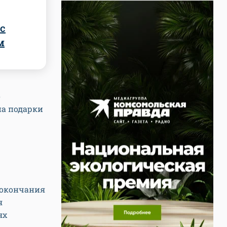
с
м
о
на подарки
е окончания
я
ях