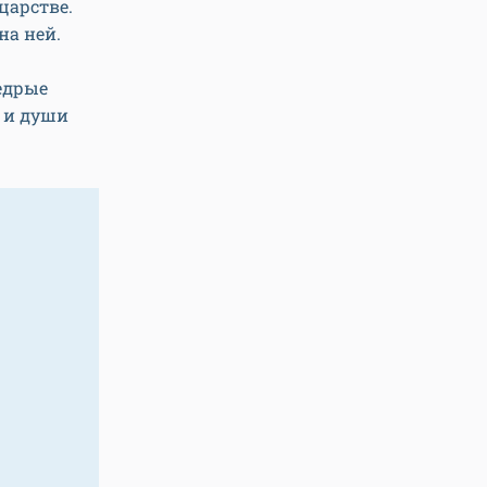
царстве.
на ней.
едрые
а и души