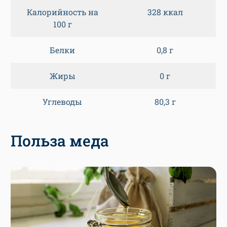
Калорийность на
328 ккал
100 г
Белки
0,8 г
Жиры
0 г
Углеводы
80,3 г
Польза меда