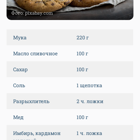
Фото: pixabay.com
Мука
220 г
Масло сливочное
100 г
Сахар
100 г
Соль
1 щепотка
Разрыхлитель
2 ч. ложки
Мед
100 г
Имбирь, кардамон
1 ч. ложка