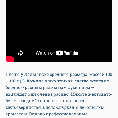
Плоды у Лады ниже среднего размера, массой 100
– 110 г
(2)
. Кожица у них тонкая, светло-желтая с
бледно-красным размытым румянцем –
выглядят они очень красиво. Мякоть желтовато-
белая, средней сочности и плотности,
мелкозернистая, кисло-сладкая, с небольшим
ароматом. Однако профессиональные