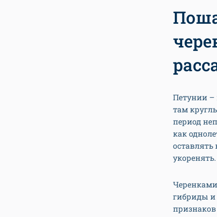
Поша
чере
расс
Петунии –
там круглы
период не
как одноле
оставлять 
укоренять.
Черенками
гибриды и
признаков 