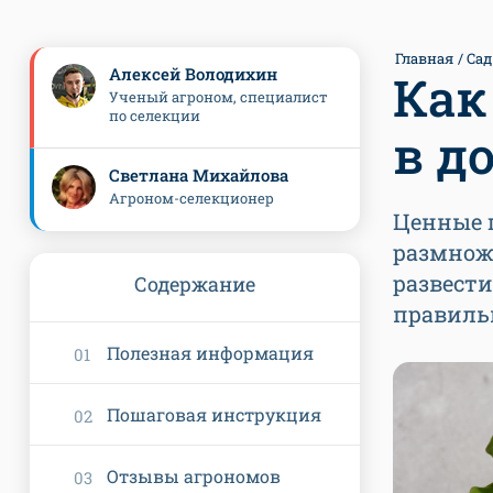
Главная
Сад
Алексей Володихин
Как
Ученый агроном, специалист
по селекции
в д
Светлана Михайлова
Агроном-селекционер
Ценные 
размнож
развести
Содержание
правиль
Полезная информация
Пошаговая инструкция
Отзывы агрономов