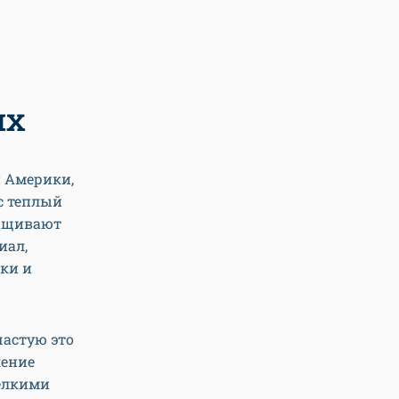
ях
й Америки,
ас теплый
ращивают
иал,
нки и
астую это
ление
мелкими