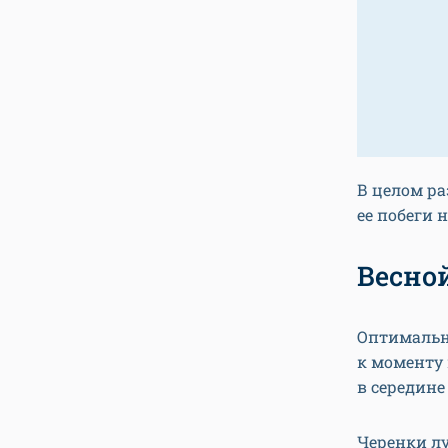
В целом р
ее побеги 
Весно
Оптимально
к моменту 
в середине
Черенки лу