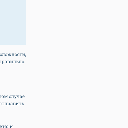
сложности,
 правильно.
том случае
 отправить
ожно и