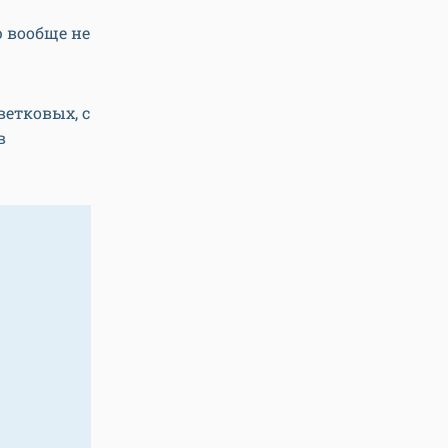
 вообще не
ветковых, с
в