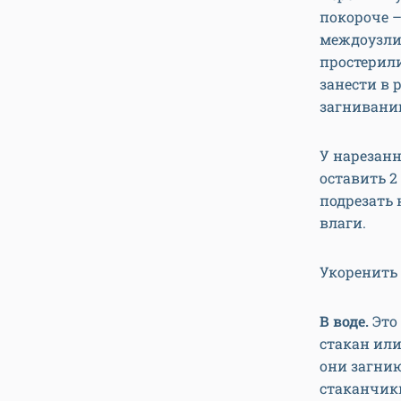
покороче –
междоузлия
простерили
занести в 
загнивани
У нарезан
оставить 2
подрезать 
влаги.
Укоренить
В воде.
Это 
стакан или
они загнию
стаканчик