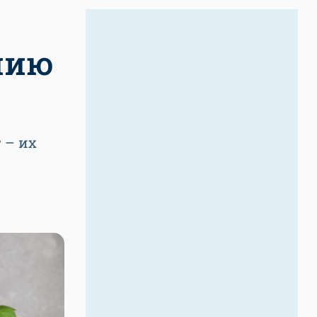
нию
 – их