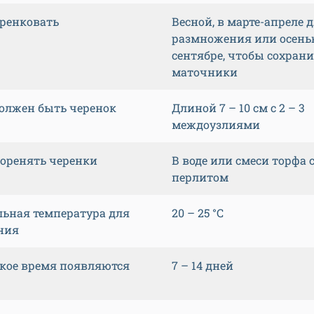
еренковать
Весной, в марте-апреле 
размножения или осенью
сентябре, чтобы сохран
маточники
олжен быть черенок
Длиной 7 – 10 см с 2 – 3
междоузлиями
коренять черенки
В воде или смеси торфа 
перлитом
ьная температура для
20 – 25 °С
ния
акое время появляются
7 – 14 дней