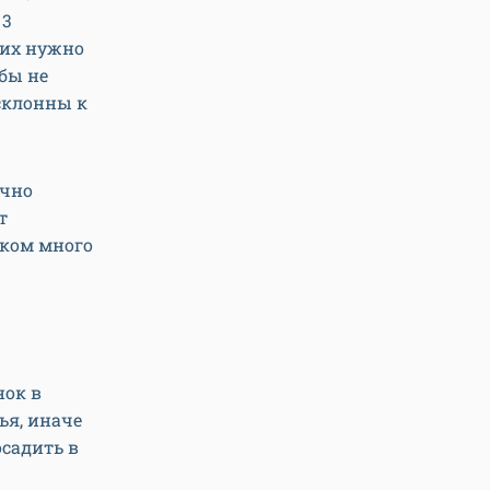
 3
 их нужно
бы не
 склонны к
очно
т
шком много
нок в
ья, иначе
осадить в