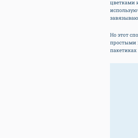
цветками и
использую
завязываю
Но этот сп
простыми в
пакетиках 