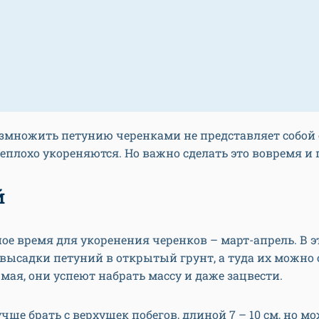
азмножить петунию черенками не представляет собой 
неплохо укореняются. Но важно сделать это вовремя и
й
е время для укоренения черенков – март-апрель. В э
высадки петуний в открытый грунт, а туда их можно
 мая, они успеют набрать массу и даже зацвести.
чше брать с верхушек побегов, длиной 7 – 10 см, но м