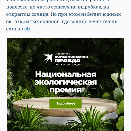
подлеске, но часто селится на вырубках, на
открытом солнце. Но при этом избегает южных
ок=открытых склонов, где солнце печет очень
сильно
(4)
.