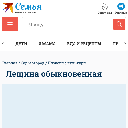
Совет дня
Реклама
ТЫ
ДЕТИ
Я МАМА
ЕДА И РЕЦЕПТЫ
ПРАЗД
Главная
Сад и огород
Плодовые культуры
Лещина обыкновенная