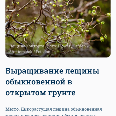
Лещина Конторта. Фото: Flower_Garden /
Shutterstock / Fotodom
Выращивание лещины
обыкновенной в
открытом грунте
Место.
Дикорастущая лещина обыкновенная –
теневыносливое растение, обычно растет в