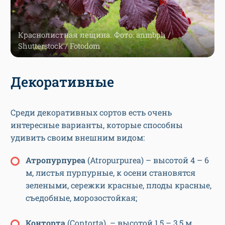
Краснолистная лещина. Фото: anmbph /
Shutterstock / Fotodom
Декоративные
Среди декоративных сортов есть очень
интересные варианты, которые способны
удивить своим внешним видом:
Атропурпуреа
(Atropurpurea) – высотой 4 – 6
м, листья пурпурные, к осени становятся
зелеными, сережки красные, плоды красные,
съедобные, морозостойкая;
Конторта
(Contorta) – высотой 1,5 – 3,5 м,