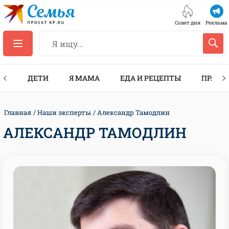
Совет дня
Реклама
ТЫ
ДЕТИ
Я МАМА
ЕДА И РЕЦЕПТЫ
ПРАЗД
Главная
Наши эксперты
Александр Тамодлин
АЛЕКСАНДР ТАМОДЛИН