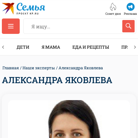
Совет дня
Реклама
ТЫ
ДЕТИ
Я МАМА
ЕДА И РЕЦЕПТЫ
ПРАЗД
Главная
Наши эксперты
Александра Яковлева
АЛЕКСАНДРА ЯКОВЛЕВА