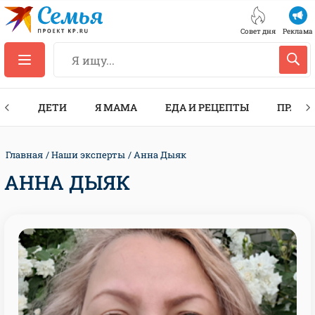
Совет дня
Реклама
ТЫ
ДЕТИ
Я МАМА
ЕДА И РЕЦЕПТЫ
ПРАЗД
Главная
Наши эксперты
Анна Дыяк
АННА ДЫЯК