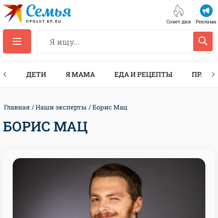
Совет дня
Реклама
ТЫ
ДЕТИ
Я МАМА
ЕДА И РЕЦЕПТЫ
ПРАЗД
Главная
Наши эксперты
Борис Мац
БОРИС МАЦ