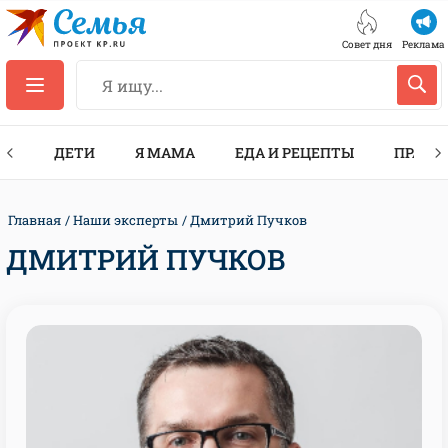
Совет дня
Реклама
ТЫ
ДЕТИ
Я МАМА
ЕДА И РЕЦЕПТЫ
ПРАЗД
Главная
Наши эксперты
Дмитрий Пучков
ДМИТРИЙ ПУЧКОВ