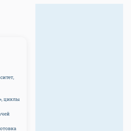
ситет,
», циклы
ачей
готовка