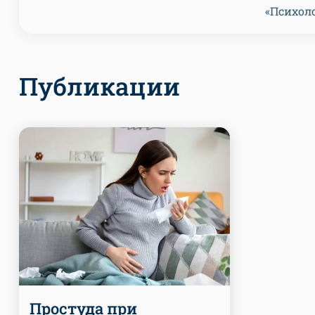
«Психоло
Публикации
Простуда при