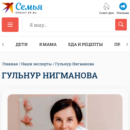
Совет дня
Реклама
ТЫ
ДЕТИ
Я МАМА
ЕДА И РЕЦЕПТЫ
ПРАЗД
Главная
Наши эксперты
Гульнур Нигманова
ГУЛЬНУР НИГМАНОВА