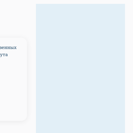
твенных
тута