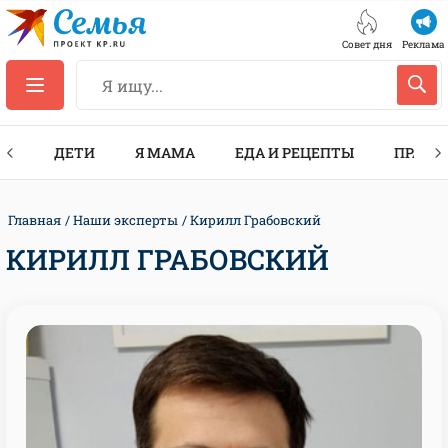
Совет дня
Реклама
ТЫ
ДЕТИ
Я МАМА
ЕДА И РЕЦЕПТЫ
ПРАЗД
Главная
Наши эксперты
Кирилл Грабовский
КИРИЛЛ ГРАБОВСКИЙ