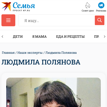
Совет дня
Реклама
ТЫ
ДЕТИ
Я МАМА
ЕДА И РЕЦЕПТЫ
ПРАЗД
Главная
Наши эксперты
Людмила Полянова
ЛЮДМИЛА ПОЛЯНОВА