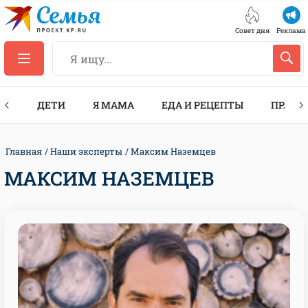
Совет дня
Реклама
ТЫ
ДЕТИ
Я МАМА
ЕДА И РЕЦЕПТЫ
ПРАЗД
Главная
Наши эксперты
Максим Наземцев
МАКСИМ НАЗЕМЦЕВ