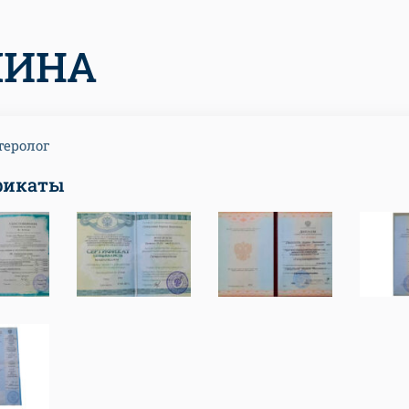
ЛИНА
теролог
фикаты