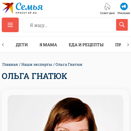
Совет дня
Реклама
ТЫ
ДЕТИ
Я МАМА
ЕДА И РЕЦЕПТЫ
ПРАЗД
Главная
Наши эксперты
Ольга Гнатюк
ОЛЬГА ГНАТЮК