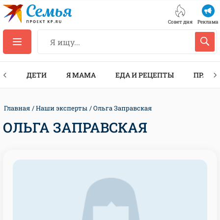
Совет дня
Реклама
ТЫ
ДЕТИ
Я МАМА
ЕДА И РЕЦЕПТЫ
ПРАЗД
Главная
Наши эксперты
Ольга Заправская
ОЛЬГА ЗАПРАВСКАЯ