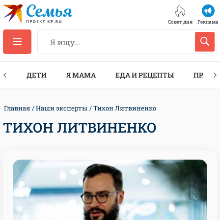
Совет дня
Реклама
ТЫ
ДЕТИ
Я МАМА
ЕДА И РЕЦЕПТЫ
ПРАЗД
Главная
Наши эксперты
Тихон Литвиненко
ТИХОН ЛИТВИНЕНКО