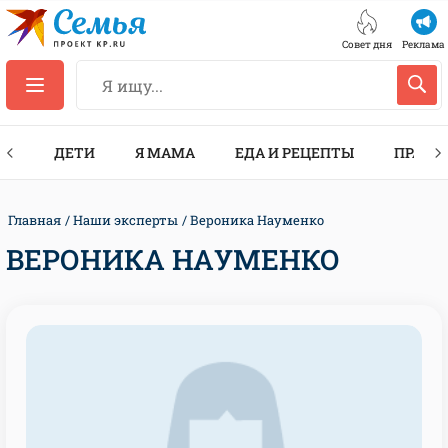
Совет дня
Реклама
ТЫ
ДЕТИ
Я МАМА
ЕДА И РЕЦЕПТЫ
ПРАЗД
Главная
Наши эксперты
Вероника Науменко
ВЕРОНИКА НАУМЕНКО