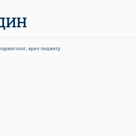
ДИН
ларинголог, врач-педиатр