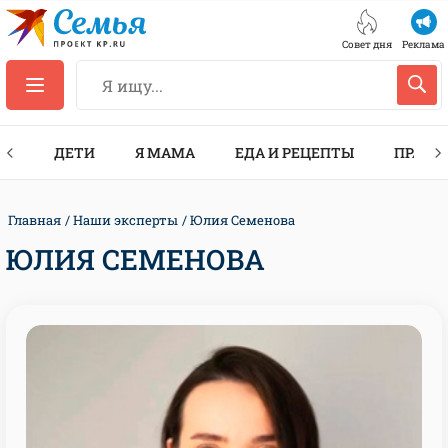
Совет дня
Реклама
ТЫ
ДЕТИ
Я МАМА
ЕДА И РЕЦЕПТЫ
ПРАЗД
Главная
Наши эксперты
Юлия Семенова
ЮЛИЯ СЕМЕНОВА