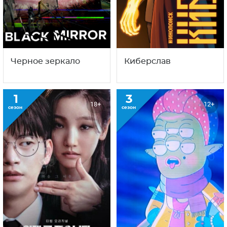
Черное зеркало
Киберслав
1
3
18+
12+
сезон
сезон