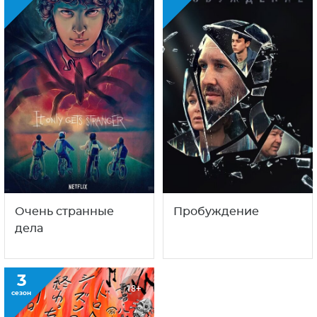
Очень странные
Пробуждение
дела
3
18+
сезон