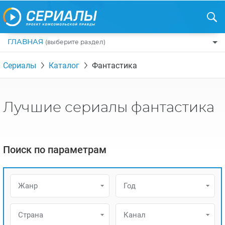
ГЛАВНАЯ
(выберите раздел)
ПО ЖАНРАМ
Сериалы
Каталог
Фантастика
КОМЕДИИ
ПО СТРАНАМ
ДРАМЫ
США
РЕЦЕНЗИИ
Лучшие сериалы фантастика
УЖАСЫ
РОССИЯ
НА ВЫХОДНЫЕ
БОЕВИКИ
АНГЛИЯ
НОВОСТИ
Поиск по параметрам
ТРИЛЛЕРЫ
ИТАЛИЯ
ИНТЕРЕСНО
ФЭНТЕЗИ
ТУРЦИЯ
НОВОСТИ ТУРЕЦКИХ СЕРИАЛОВ
Жанр
Год
ДЕТЕКТИВЫ
УКРАИНА
АЗИАТСКИЕ СЕРИАЛЫ
КРИМИНАЛ
КАНАДА
Страна
Канал
ИНТЕРВЬЮ
ФАНТАСТИКА