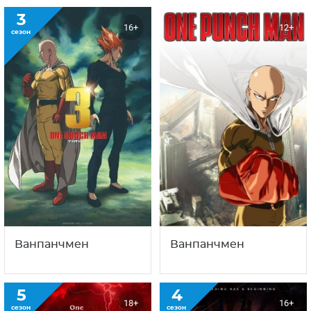
3
16+
12+
сезон
Ванпанчмен
Ванпанчмен
5
4
18+
16+
сезон
сезон