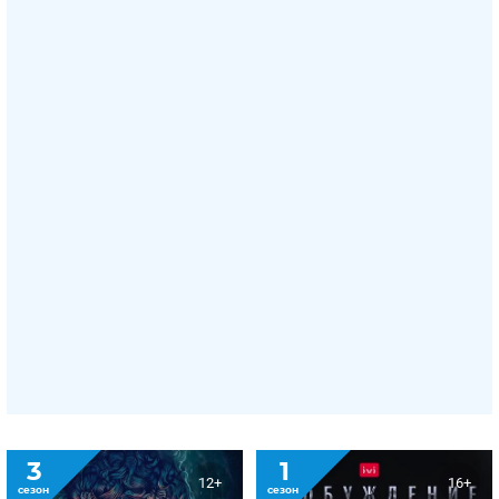
3
1
12+
16+
сезон
сезон