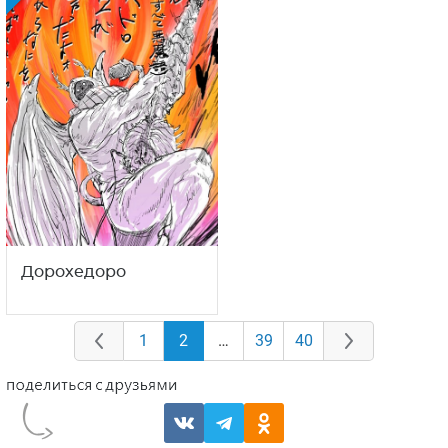
Дорохедоро
1
2
…
39
40