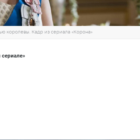
ю королевы. Кадр из сериала «Корона»
м
сериал
е»