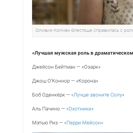
Оливия Колман блестяще справилась с роль
«Лучшая
мужс
кая роль в драматическо
Джейсон Бейтман — «Озарк»
Джош О’Коннор — «Корона»
Боб Оденкёрк —
«Лучше звоните Солу»
Аль Пачино —
«Охотники»
Мэтью Риз —
«Перри Мейсон»