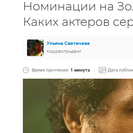
Номинации на Зол
Каких актеров с
Ульяна Светачева
Корреспондент
Время прочтения:
1 минута
Дата публи