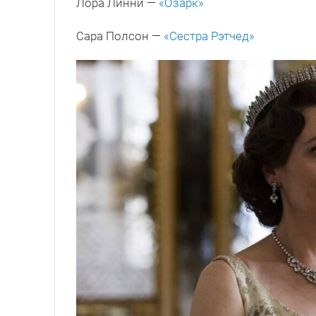
Лора Линни —
«Озарк»
Сара Полсон —
«Сестра Рэтчед»