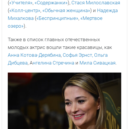
(
«Учителя»
,
«Содержанки»
),
Стася Милославская
(
«Колл-центр»
,
«Обычная женщина»
) и
Надежда
Михалкова
(
«Беспринципные»
,
«Мертвое
озеро»
).
Также в список главных отечественных
молодых актрис вошли такие красавицы, как
Анна Котова-Дерябина
,
Софья Эрнст,
Ольга
Дибцева
, А
нгелина Стречина
и
Мила Сивацкая
.