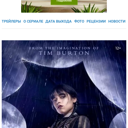
ЯПОНИЯ
СВЕТСКИЕ НОВОСТИ
МЕЛОДРАМЫ
ИСПАНИЯ
ТЕСТЫ
ТРЕЙЛЕРЫ
О СЕРИАЛЕ
ДАТА ВЫХОДА
ФОТО
РЕЦЕНЗИИ
НОВОСТИ
ФРАНЦИЯ
СПОЙЛЕРЫ ИЗ СЕРИАЛОВ
ГЕРМАНИЯ
12+