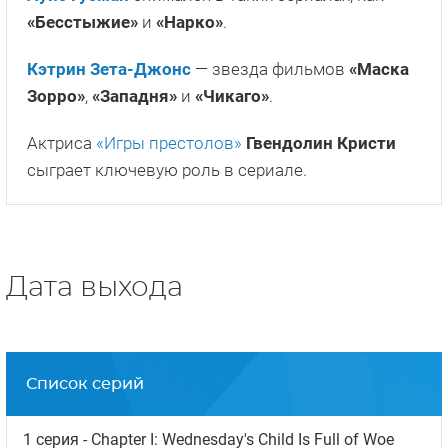
Кто сыграет в новом сериале
«Уэнсдей»
Дженна Ортега
появлялась в третьей части
«Железного человека»
и участвовала в озвучке
мультсериала
«По ту сторону изгороди»
. Одни
из последних работ с ее участием — сериал
«Ты»
и фильм
«День «Да»»
от Netflix.
Луис Гусман
снимался в таких сериалах, как
«Бесстыжие»
и
«Нарко»
.
Кэтрин Зета-Джонс
— звезда фильмов
«Маска
Зорро»
,
«Западня»
и
«Чикаго»
.