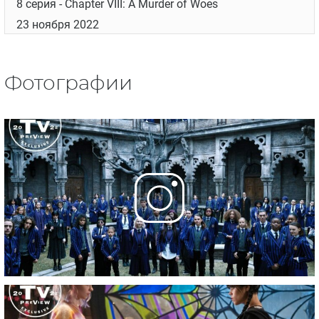
23 ноября 2022
4 серия
- Chapter IV: Woe What a Night
23 ноября 2022
5 серия
- Chapter V: You Reap What You Woe
23 ноября 2022
6 серия
- Chapter VI: Quid Pro Woe
23 ноября 2022
7 серия
- Chapter VII: If You Don't Woe Me by Now
23 ноября 2022
8 серия
- Chapter VIII: A Murder of Woes
23 ноября 2022
Фотографии