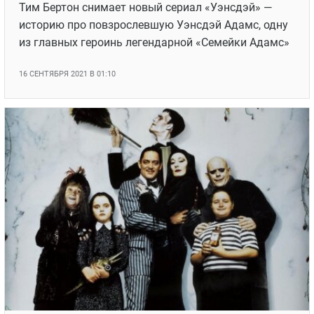
Звезда «Игры престолов» сыграет в сериале
Тима Бертона «Уэнсдэй»
Тим Бертон снимает новый сериал «Уэнсдэй» —
историю про повзрослевшую Уэнсдэй Адамс, одну
из главных героинь легендарной «Семейки Адамс»
16 СЕНТЯБРЯ 2021 В 01:10