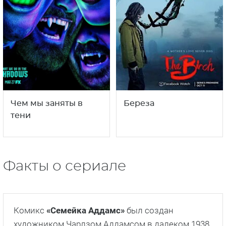
Sweet Tooth:
Чем мы заняты в
Мальчик с оленьими
тени
рогами
2
1
18+
18+
сезон
сезон