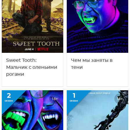
Псы резервации
Мальчик с оленьими
рогами
1
3
12+
18+
сезон
сезон