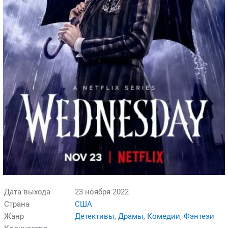
Дата выхода
23 ноября 2022
Страна
США
Жанр
Детективы
,
Драмы
,
Комедии
,
Фэнтези