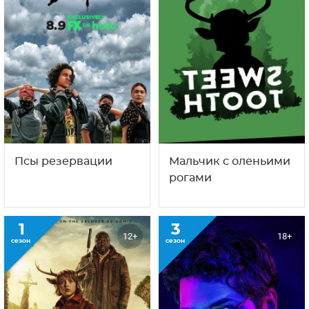
С этим сериалом смотрят
также
1
2
12+
12+
сезон
сезон