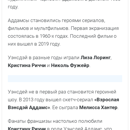
Чем мы заняты в
Береза
тени
Факты о сериале
Комикс
«Семейка Аддамс»
был создан
художником Чарлзом Аддамсом в далеком 1938
году.
Аддамсы становились героями сериалов,
фильмов и мультфильмов. Первая экранизация
состоялась в 1960-х годах. Последний фильм о