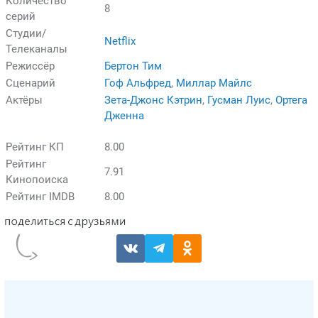
Количество
8
серий
Студии/
Netflix
Телеканалы
Режиссёр
Бертон Тим
Сценарий
Гоф Альфред
,
Миллар Майлс
Актёры
Зета-Джонс Кэтрин
,
Гусман Луис
,
Ортега
Дженна
Рейтинг КП
8.00
Рейтинг
7.91
Кинопоиска
Рейтинг IMDB
8.00