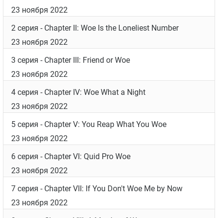
Актриса
«Игры престолов»
Гвендолин Кристи
сыграет ключевую роль в сериале.
Дата выхода
Список серий
1 серия
- Chapter I: Wednesday's Child Is Full of Woe
23 ноября 2022
2 серия
- Chapter II: Woe Is the Loneliest Number
23 ноября 2022
3 серия
- Chapter III: Friend or Woe