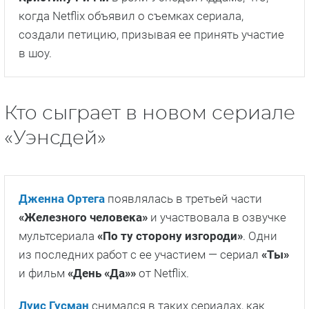
них вышел в 2019 году.
Уэнсдэй в разные годы играли
Лиза Лоринг
,
Кристина Риччи
и
Николь Фужейр
.
Уэнсдей не в первый раз становится героиней
шоу. В 2013 году вышел скетч-сериал
«Взрослая
Вэнсдэй Аддамс»
. Ее сыграла
Мелисса Хантер
.
Фанаты франшизы настолько полюбили
Кристину Риччи
в роли Уэнсдей Аддамс, что,
когда Netflix объявил о съемках сериала,
создали петицию, призывая ее принять участие
в шоу.