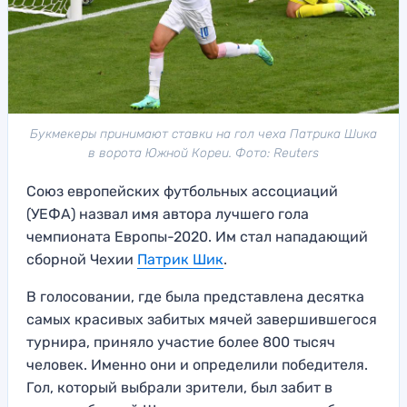
Букмекеры принимают ставки на гол чеха Патрика Шика
в ворота Южной Кореи. Фото: Reuters
Союз европейских футбольных ассоциаций
(УЕФА) назвал имя автора лучшего гола
чемпионата Европы-2020. Им стал нападающий
сборной Чехии
Патрик Шик
.
В голосовании, где была представлена десятка
самых красивых забитых мячей завершившегося
турнира, приняло участие более 800 тысяч
человек. Именно они и определили победителя.
Гол, который выбрали зрители, был забит в