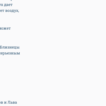
х дает
ет воздух,
 может
 Близнецы
 серьезным
в и Льва