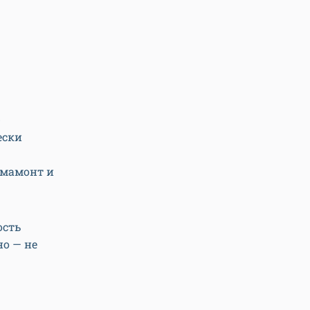
-
ески
 мамонт и
ость
но — не