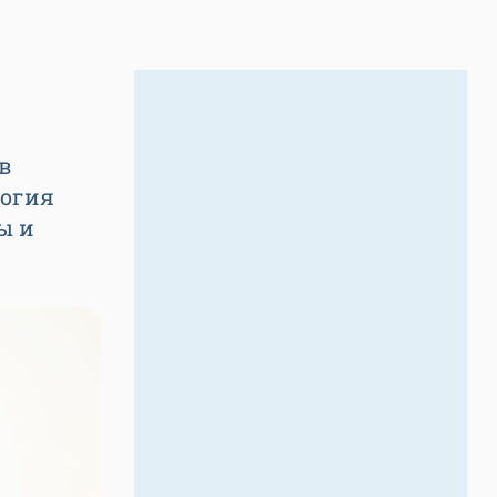
в
логия
ы и