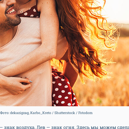
то: dekazigzag, Karbo_Kreto / Shutterstock / Fotodom
 знак воздуха, Лев — знак огня. Здесь мы можем сде