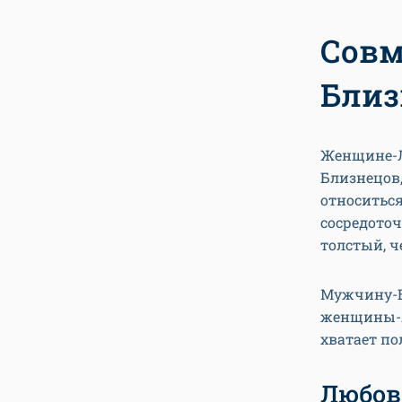
Совм
Близ
Женщине-Л
Близнецов,
относиться
сосредоточ
толстый, ч
Мужчину-Б
женщины-Ль
хватает по
Любов