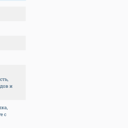
сть,
дов и
лка,
е с