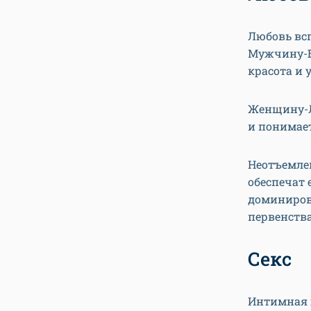
Любовь вс
Мужчину-Б
красота и 
Женщину-Л
и понимает
Неотъемле
обеспечат 
доминиров
первенства
Секс
Интимная 