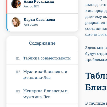
Анна Русалкина
вывод, что
Автор КП
кислород д
дает ему с
Дарья Савельева
разрознен
Астролог
составляющ
сжечь весь
Содержание
Здесь мы 
будут отда
Таблица совместимости
проблемам 
Мужчина-Близнецы и
Табл
женщина-Лев
Близ
Женщина-Близнецы и
мужчина-Лев
В таблице