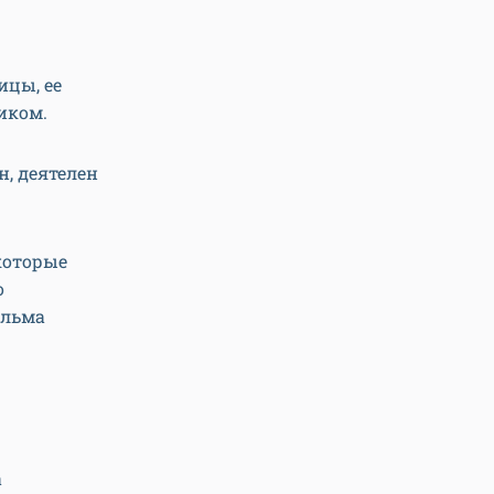
цы, ее
иком.
, деятелен
которые
о
альма
а