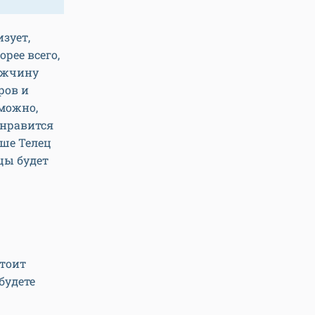
зует,
рее всего,
Мужчину
ров и
зможно,
онравится
ьше Телец
цы будет
стоит
будете