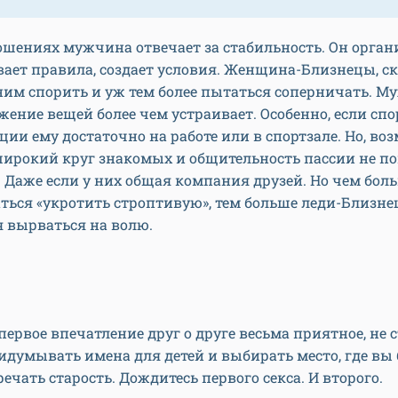
ошениях мужчина отвечает за стабильность. Он органи
ает правила, создает условия. Женщина-Близнецы, ско
 ним спорить и уж тем более пытаться соперничать. 
жение вещей более чем устраивает. Особенно, если спо
ии ему достаточно на работе или в спортзале. Но, во
ирокий круг знакомых и общительность пассии не п
 Даже если у них общая компания друзей. Но чем бол
ться «укротить строптивую», тем больше леди-Близне
 вырваться на волю.
первое впечатление друг о друге весьма приятное, не 
идумывать имена для детей и выбирать место, где вы 
речать старость. Дождитесь первого секса. И второго.