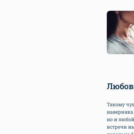
Любов
Такому чув
наверняка 
но и любой
встречи им