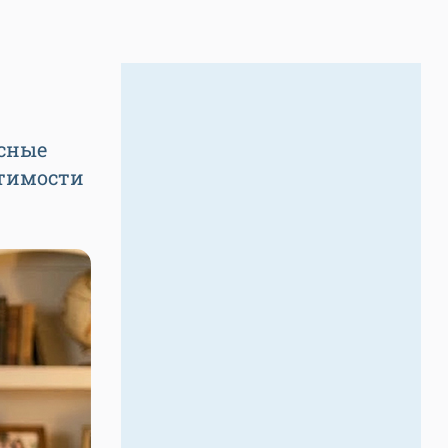
есные
стимости