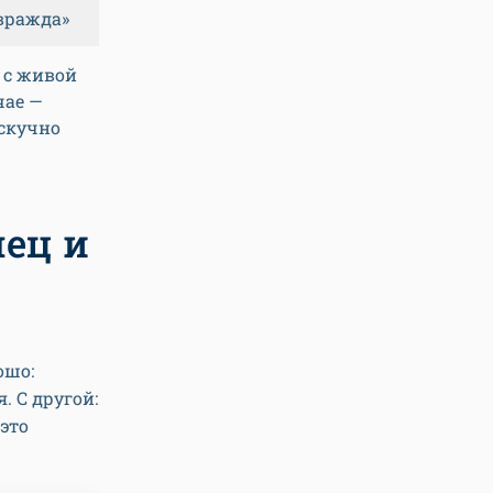
вражда»
 с живой
чае —
 скучно
ец и
ошо:
 С другой:
это