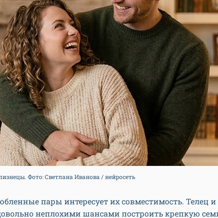
изнецы. Фото: Светлана Иванова / нейросеть
юбленные пары интересует их совместимость. Телец 
довольно неплохими шансами построить крепкую семь