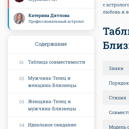
с астролог
любовь и в
Катерина Дятлова
Профессиональный астролог
Табл
Бли
Содержание
Таблица совместимости
Знаки
Мужчина-Телец и
Порядо
женщина-Близнецы
Стихия
Женщина-Телец и
мужчина-Близнецы
Совмест
Идеальное свидание
Модель