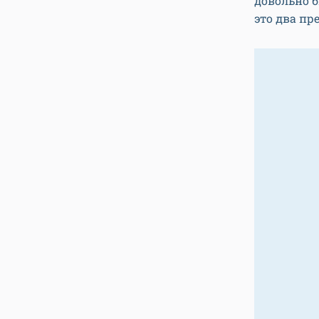
довольно б
это два пр