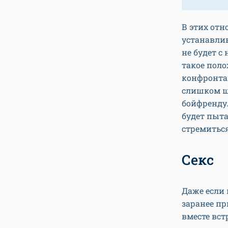
В этих отн
устанавлив
не будет с
такое поло
конфронтац
слишком ш
бойфренду.
будет пыта
стремиться
Секс
Даже если 
заранее пр
вместе вст