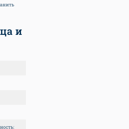
ранить
ца и
ность: