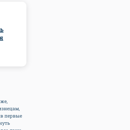
ть
я
же,
изнецам,
 в первые
нуть