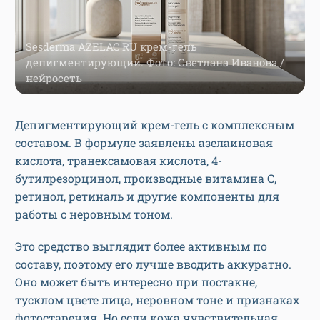
Sesderma AZELAC RU крем-гель
депигментирующий. Фото: Светлана Иванова /
нейросеть
Депигментирующий крем-гель с комплексным
составом. В формуле заявлены азелаиновая
кислота, транексамовая кислота, 4-
бутилрезорцинол, производные витамина C,
ретинол, ретиналь и другие компоненты для
работы с неровным тоном.
Это средство выглядит более активным по
составу, поэтому его лучше вводить аккуратно.
Оно может быть интересно при постакне,
тусклом цвете лица, неровном тоне и признаках
фотостарения. Но если кожа чувствительная,