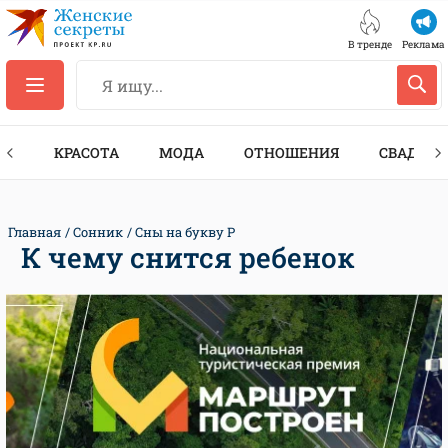
В тренде
Реклама
ТЫ
КРАСОТА
МОДА
ОТНОШЕНИЯ
СВАДЬБА
Главная
Сонник
Сны на букву Р
К чему снится ребенок