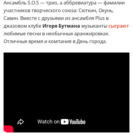
Ансамбль S.O.S — трио, а аббревиатура — фамилии
участников творческого союза: Сюткин, Окунь,
Савин. Вместе с друзьями из ансамбля Plus в
джазовом клубе
Игоря Бутмана
музыканты
сыграют
любимые песни в необычных аранжировках.
Отличные время и компания в День города.