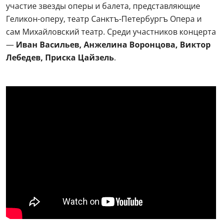
участие звезды оперы и балета, представляющие
Геликон-оперу, театр Санктъ-Петербургъ Опера и
сам Михайловский театр. Среди участников концерта
—
Иван Васильев, Анжелина Воронцова, Виктор
Лебедев, Приска Цайзель
.