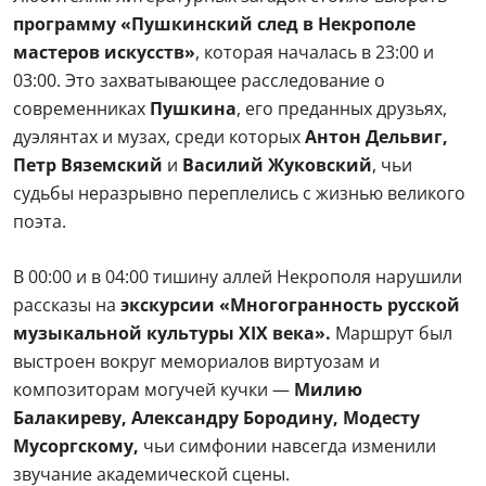
программу «Пушкинский след в Некрополе
мастеров искусств»
, которая началась в 23:00 и
03:00. Это захватывающее расследование о
современниках
Пушкина
, его преданных друзьях,
дуэлянтах и музах, среди которых
Антон Дельвиг,
Петр Вяземский
и
Василий Жуковский
, чьи
судьбы неразрывно переплелись с жизнью великого
поэта.
В 00:00 и в 04:00 тишину аллей Некрополя нарушили
рассказы на
экскурсии «Многогранность русской
музыкальной культуры XIX века».
Маршрут был
выстроен вокруг мемориалов виртуозам и
композиторам могучей кучки —
Милию
Балакиреву, Александру Бородину, Модесту
Мусоргскому,
чьи симфонии навсегда изменили
звучание академической сцены.