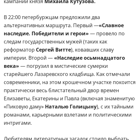
кампаний князя
Михаила Кутузова.
В 22:00 петербуржцам предложили два
альтернативных маршрута. Первый —
«Славное
наследие. Победители и герои»
— провело по
следам государственных мужей (таких как
реформатор
Сергей Витте
), ковавших славу
империи. Второй —
«Наследие осьмнадцатого
века»
— погрузил в мистические сумерки
старейшего Лазаревского кладбища. Как отмечали
современники, на этом крошечном участке покоится
практически весь блистательный двор времен
Елизаветы, Екатерины и Павла (включая знаменитую
«Пиковую даму»
Наталью Голицыну
), с их тайными
романами, карьерными взлетами и политическими
интригами.
Любителям литературных загадок стоило выбрать