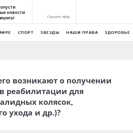
ропусти
ые новости
Слушать эфир
ишись!
МИРЕ
СПОРТ
ЗВЕЗДЫ
НАШИ ПРАВА
ЗДОРОВЬЕ
его возникают о получении
тв реабилитации для
алидных колясок,
о ухода и др.)?