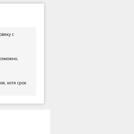
овеку с
возможно.
я, хотя срок