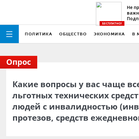
Не п
Радио
важн
Подп
БЕСПЛАТНО!
ки сайта
ПОЛИТИКА
ОБЩЕСТВО
ЭКОНОМИКА
В 
Опрос
Какие вопросы у вас чаще вс
льготных технических средс
людей с инвалидностью (инв
протезов, средств ежедневног