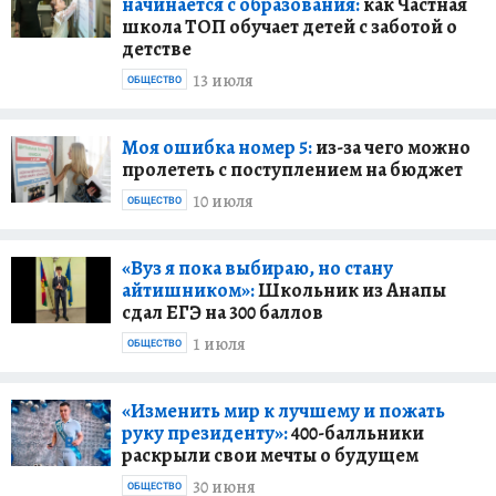
начинается с образования:
как Частная
школа ТОП обучает детей с заботой о
детстве
13 июля
ОБЩЕСТВО
Моя ошибка номер 5:
из-за чего можно
пролететь с поступлением на бюджет
10 июля
ОБЩЕСТВО
«Вуз я пока выбираю, но стану
айтишником»:
Школьник из Анапы
сдал ЕГЭ на 300 баллов
1 июля
ОБЩЕСТВО
«Изменить мир к лучшему и пожать
руку президенту»:
400-балльники
раскрыли свои мечты о будущем
30 июня
ОБЩЕСТВО