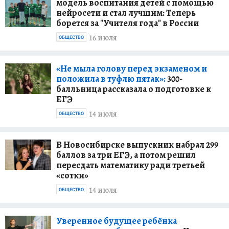
модель воспитания детей с помощью
нейросети и стал лучшим: Теперь
борется за "Учителя года" в России
16 июля
ОБЩЕСТВО
«Не мыла голову перед экзаменом и
положила в туфлю пятак»:
300-
балльница рассказала о подготовке к
ЕГЭ
14 июля
ОБЩЕСТВО
В Новосибирске выпускник набрал 299
баллов за три ЕГЭ, а потом решил
пересдать математику ради третьей
«сотки»
14 июля
ОБЩЕСТВО
Уверенное будущее ребёнка