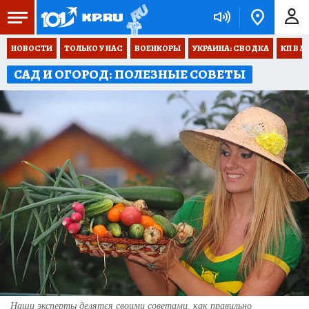
НОВОСТИ
ТОЛЬКО У НАС
ВОЕНКОРЫ
УКРАИНА: СВОДКА
КП В М
САД И ОГОРОД: ПОЛЕЗНЫЕ СОВЕТЫ
Наши эксперты делятся своими советами, как правильно