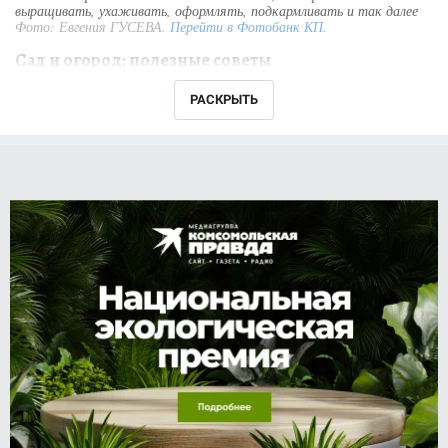
выращивать, ухаживать, оформлять, подкармливать и так далее
Фото:
Евгения ГУСЕВА
.
Перейти в Фотобанк КП.
Сад и огород: полезные советы
РАСКРЫТЬ
С весны по осень мы проводим время на даче.
Но готовиться к ней начинаем еще зимой. В
нашем разделе мы подробно рассказываем,
как выбрать семена, на что обращаться
внимание. Как правильно посадить семена,
как ухаживать за рассадой и бороться с
болезнями, что нужно сделать для того, чтобы
ваши растения хорошо плодоносили.
Что делать на даче в марте, апреле и мае -
когда открывать розы, как выбрать саженцы и
правильно обрезать деревья и кустарники, уже
растущие на участке, нужно ли белить стволы.