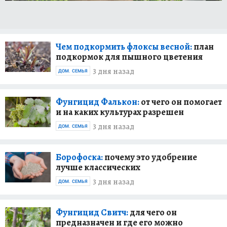
Как организовать грядки и как высадить
рассаду, чтобы она точно принялась. Как
правильно посадить картошку, томаты,
огурцы, капусту и другие овощи, чтобы собрать
Чем подкормить флоксы весной:
план
богатый урожай.
подкормок для пышного цветения
3 дня назад
Рассказываем, что делать летом - как бороться
ДОМ. СЕМЬЯ
с муравьями и тлей, как уберечь капусту от
бабочки-белянки, как избавиться от кротов и
Фунгицид Фалькон:
от чего он помогает
землероек, как не допустить монилиоза и
и на каких культурах разрешен
других болезней плодовых деревьев, как
3 дня назад
ДОМ. СЕМЬЯ
лечить болезни растений, зачем нужны
сидераты и т.д
Борофоска:
почему это удобрение
Как не надорваться на грядках, организовать
лучше классических
работу на садовом или огородном участке так,
3 дня назад
ДОМ. СЕМЬЯ
чтобы она приносила удовольствие без ущерба
для здоровья.
Фунгицид Свитч:
для чего он
Наши эксперты - агрономы, биологи,
предназначен и где его можно