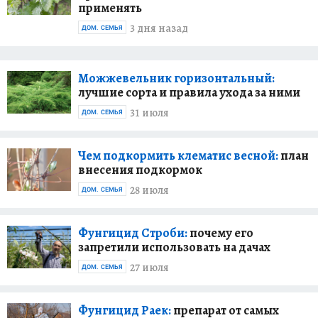
применять
ландшафтные дизайнеры, садоводы с
большим опытом - делятся своими советами,
3 дня назад
ДОМ. СЕМЬЯ
как правильно выращивать, ухаживать,
оформлять, подкармливать и так далее. А
Можжевельник горизонтальный:
также дают различные рецепты солений-
лучшие сорта и правила ухода за ними
варений, которые разнообразят ваше меню в
холодные зимние месяцы.
31 июля
ДОМ. СЕМЬЯ
И конечно, же каждый месяц - понятный
Чем подкормить клематис весной:
план
нужный всем дачникам Лунный календарь
внесения подкормок
садовода и огородника.
28 июля
ДОМ. СЕМЬЯ
Фунгицид Строби:
почему его
запретили использовать на дачах
27 июля
ДОМ. СЕМЬЯ
Фунгицид Раек:
препарат от самых