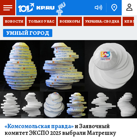
НОВОСТИ
ТОЛЬКО У НАС
ВОЕНКОРЫ
УКРАИНА: СВОДКА
КП В М
УМНЫЙ ГОРОД
«Комсомольская правда»
и Заявочный
комитет ЭКСПО 2025 выбрали Матрешку