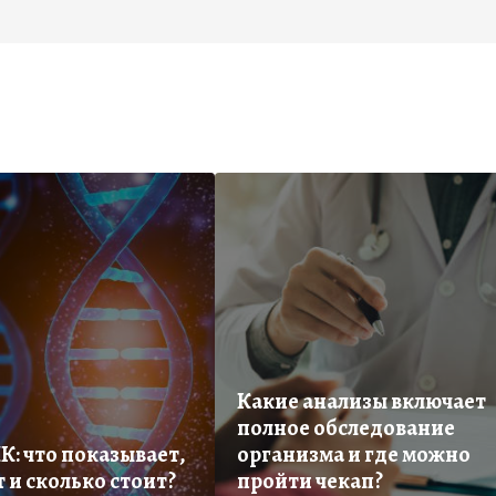
Какие анализы включает
полное обследование
К: что показывает,
организма и где можно
 и сколько стоит?
пройти чекап?