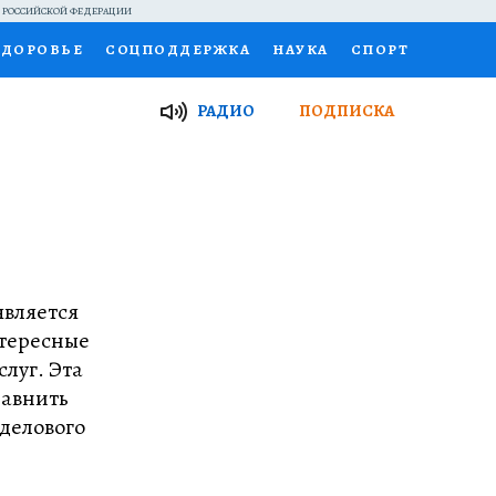
Й РОССИЙСКОЙ ФЕДЕРАЦИИ
ЗДОРОВЬЕ
СОЦПОДДЕРЖКА
НАУКА
СПОРТ
ТОР
ФИНАНСЫ
Я ЗНАЮ
СЕМЬЯ
РАДИО
ПОДПИСКА
И
РАБОТА У НАС
ГИД ПОТРЕБИТЕЛЯ
ВСЕ О КП
является
нтересные
луг. Эта
равнить
 делового