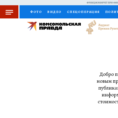
ФУНКЦИОНИРУЕТ ПРИ ФИН
ФОТО
ВИДЕО
СПЕЦОПЕРАЦИЯ
ПОЛИ
КОЛУМНИСТЫ
ПРОИСШЕСТВИЯ
НАЦИО
ЖЕНСКИЕ СЕКРЕТЫ
ПУТЕВОДИТЕЛЬ
С
РАДИО КП
РЕКЛАМА
КОНКУРСЫ И ТЕС
Добро п
новым пр
публика
информ
стоимост