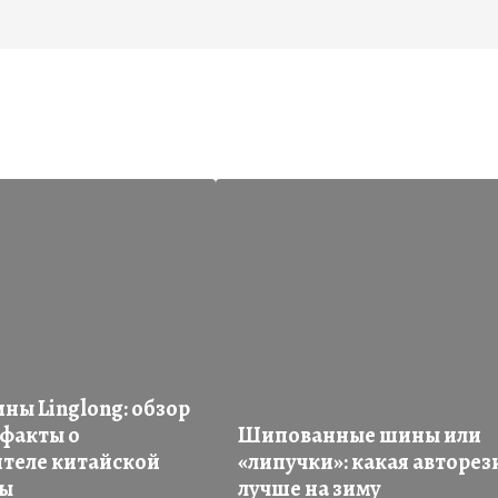
ны Linglong: обзор
 факты о
Шипованные шины или
теле китайской
«липучки»: какая авторез
ны
лучше на зиму