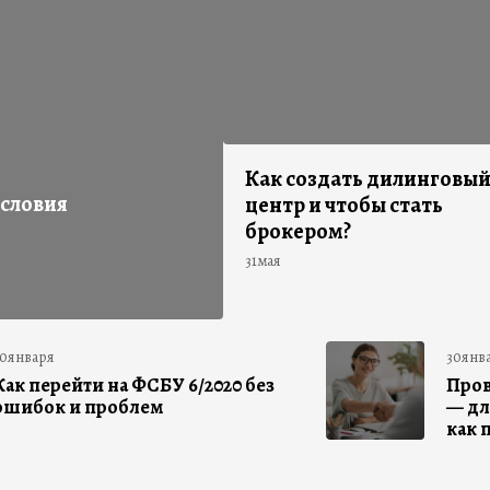
Как создать дилинговы
условия
центр и чтобы стать
брокером?
31мая
30января
30янв
Как перейти на ФСБУ 6/2020 без
Пров
ошибок и проблем
— дл
как 