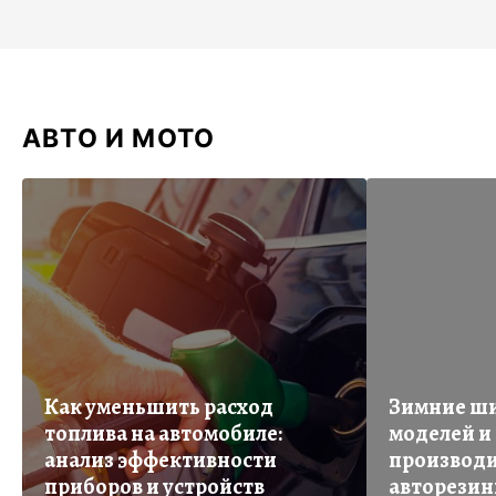
АВТО И МОТО
Как уменьшить расход
Зимние ши
топлива на автомобиле:
моделей и
анализ эффективности
производи
приборов и устройств
авторези