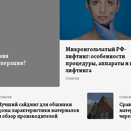
Микроигольчатый РФ-
ния
лифтинг: особенности
операции?
процедуры, аппараты и 
лифтинга
10июня
10июня
10июн
Лучший сайдинг для обшивки
Срав
дома: характеристики материалов
мате
и обзор производителей
чер