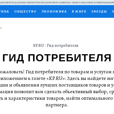
АНСОВОЙ ПОДДЕРЖКЕ МИНИСТЕРСТВА ЦИФРОВОГО РАЗВИТИЯ, СВЯЗИ И МАССОВЫХ КОММУНИКАЦИ
ТИКА
ОБЩЕСТВО
ЭКОНОМИКА
В МИРЕ
ЗВЕЗДЫ
НАЛЬНЫЕ ПРОЕКТЫ РОССИИ
ВЫБОР ЭКСПЕРТОВ
ДОК
ПЕЦПРОЕКТЫ
ПРЕСС-ЦЕНТР
ТЕЛЕВИЗОР
КОЛЛЕКЦИ
KP.RU
Гид потребителя
ТЫ
ГИД ПОТРЕБИТЕЛЯ
ожаловать! Гид потребителя по товарам и услугам 
иложением к газете «KP.RU»: Здесь вы найдете и
ции и обьявления лучших поставщиков товаров и ус
ация позволит вам сделать обьективный выбор, с
ь и характеристики товаров, найти оптимального
партнера.