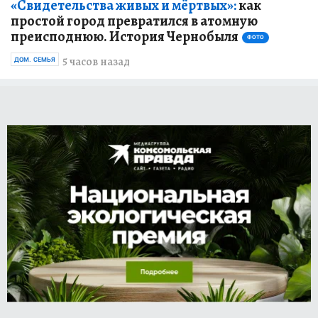
«Свидетельства живых и мёртвых»:
как
простой город превратился в атомную
преисподнюю. История Чернобыля
ФОТО
5 часов назад
ДОМ. СЕМЬЯ