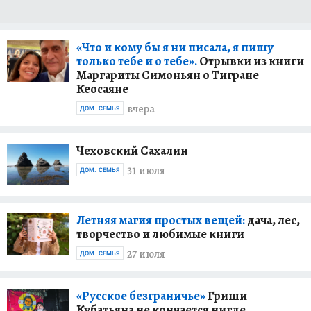
«Что и кому бы я ни писала, я пишу
только тебе и о тебе».
Отрывки из книги
Маргариты Симоньян о Тигране
Кеосаяне
вчера
ДОМ. СЕМЬЯ
Чеховский Сахалин
31 июля
ДОМ. СЕМЬЯ
Летняя магия простых вещей:
дача, лес,
творчество и любимые книги
27 июля
ДОМ. СЕМЬЯ
«Русское безграничье»
Гриши
Кубатьяна не кончается нигде