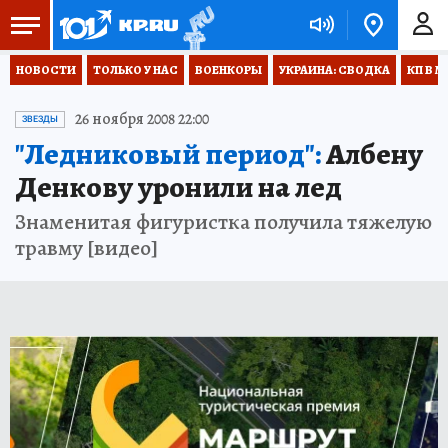
НОВОСТИ
ТОЛЬКО У НАС
ВОЕНКОРЫ
УКРАИНА: СВОДКА
КП В М
26 ноября 2008 22:00
ЗВЕЗДЫ
"Ледниковый период":
Албену
Денкову уронили на лед
Знаменитая фигуристка получила тяжелую
травму [видео]